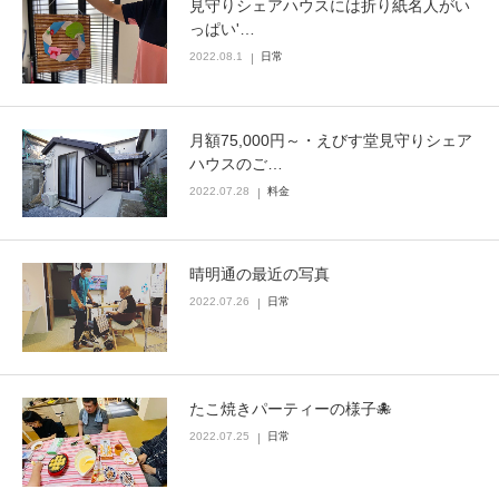
見守りシェアハウスには折り紙名人がい
っぱい'…
2022.08.1
日常
月額75,000円～・えびす堂見守りシェア
ハウスのご…
2022.07.28
料金
晴明通の最近の写真
2022.07.26
日常
たこ焼きパーティーの様子🐙
2022.07.25
日常