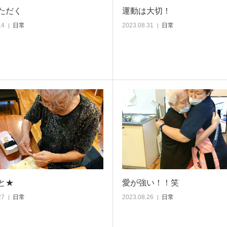
ただく
運動は大切！
14
日常
2023.08.31
日常
と★
愛が強い！！笑
27
日常
2023.08.26
日常