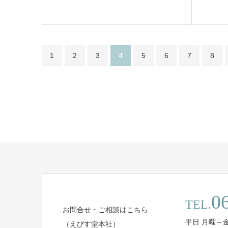
1
2
3
4
5
6
7
8
0
TEL.
お問合せ・ご相談はこちら
平日 月曜～金曜 
（えびす堂本社）