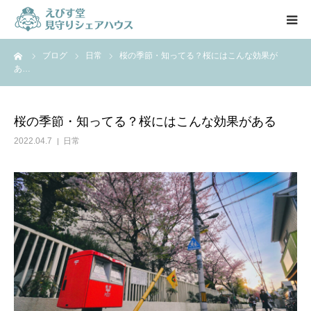
ーム
ブログ
日常
桜の季節・知ってる？桜にはこんな効果が
HOME
あ…
特徴
桜の季節・知ってる？桜にはこんな効果がある
施設紹介
2022.04.7
日常
料金案内
入居の流れ
スタッフ
お知らせ