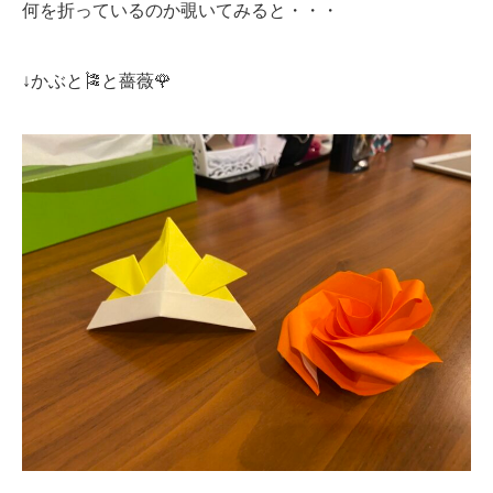
何を折っているのか覗いてみると・・・
↓かぶと🎏と薔薇🌹