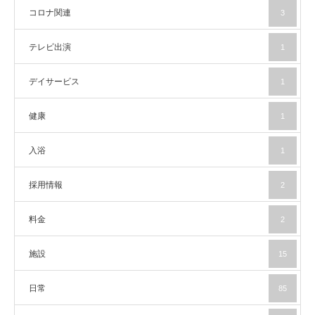
コロナ関連
3
テレビ出演
1
デイサービス
1
健康
1
入浴
1
採用情報
2
料金
2
施設
15
日常
85