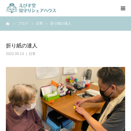
ーム
ブログ
日常
折り紙の達人
HOME
特徴
折り紙の達人
2022.05.13
日常
施設紹介
料金案内
入居の流れ
スタッフ
お知らせ