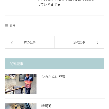
していきます★
日常
前の記事
次の記事
関連記事
シカさんに密着
晴明通