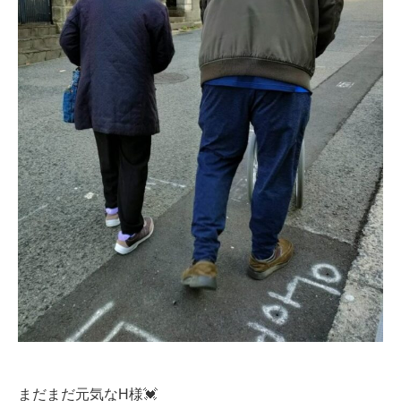
まだまだ元気なH様💓