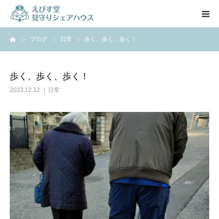
ーム
ブログ
日常
歩く、歩く、歩く！
HOME
特徴
歩く、歩く、歩く！
2023.12.12
日常
施設紹介
料金案内
入居の流れ
スタッフ
お知らせ