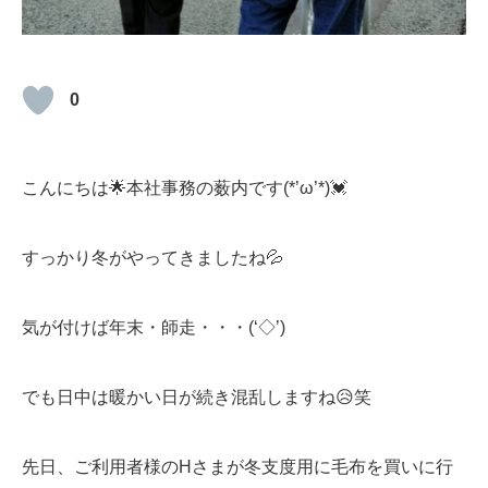
ブログ
0
お問い合わせ
こんにちは🌟本社事務の薮内です(*’ω’*)💓
すっかり冬がやってきましたね💦
気が付けば年末・師走・・・(‘◇’)ゞ
でも日中は暖かい日が続き混乱しますね😥笑
先日、ご利用者様のHさまが冬支度用に毛布を買いに行