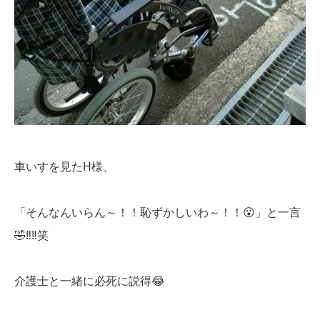
車いすを見たH様、
「そんなんいらん～！！恥ずかしいわ～！！😮」と一言
🤣‼️‼️笑
介護士と一緒に必死に説得😂